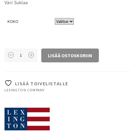
Väri: Suklaa
KOKO
LEXINGTON
LISÄÄ OSTOSKORIIN
ICONS
ORIGINAL
PYYHE,
CHOCOLATE
LISÄÄ TOIVELISTALLE
MÄÄRÄ
LEXINGTON COMPANY