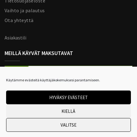
Tietosuojaseloste
Vaihto ja palautus
Ota yhteyttä
Asiakastili
MEILLÄ KÄYVÄT MAKSUTAVAT
Käytämme evästeitä käyttäjäkokemuksesi parantamiseen.
HYVÄKSY EVÄSTEET
KIELLÄ
Sisustuliike Easy Living © 2022–2023
|
Sivuston ylläpito:
VALITSE
Valakia Interactive