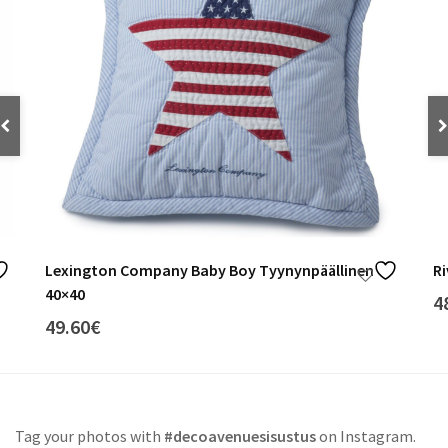
Lexington Company Baby Boy Tyynynpäällinen
Ri
40×40
4
49.60
€
Tag your photos with
#decoavenuesisustus
on Instagram.