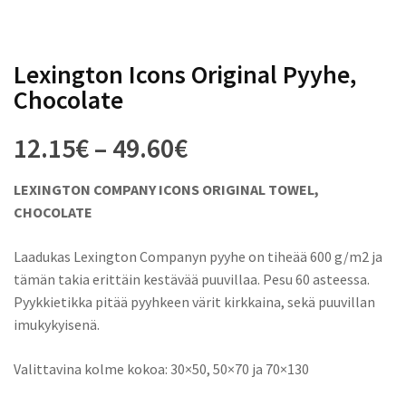
Lexington Icons Original Pyyhe,
Chocolate
Hintaluokka:
12.15
€
–
49.60
€
12.15€
LEXINGTON COMPANY ICONS ORIGINAL TOWEL,
CHOCOLATE
-
Laadukas Lexington Companyn pyyhe on tiheää 600 g/m2 ja
49.60€
tämän takia erittäin kestävää puuvillaa. Pesu 60 asteessa.
Pyykkietikka pitää pyyhkeen värit kirkkaina, sekä puuvillan
imukykyisenä.
Valittavina kolme kokoa: 30×50, 50×70 ja 70×130